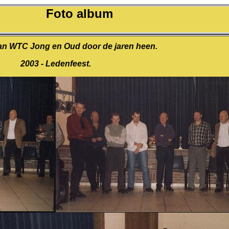
Foto album
an WTC Jong en Oud door de jaren heen.
2003 - Ledenfeest.